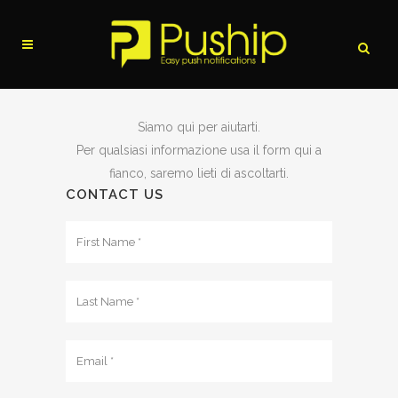
Siamo quì per aiutarti.
Per qualsiasi informazione usa il form qui a
fianco, saremo lieti di ascoltarti.
CONTACT US